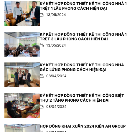
KÝ KẾT HỢP ĐỒNG THIẾT KẾ THI CÔNG NHÀ 1
TRỆT 1 LẦU PHONG CÁCH HIỆN ĐẠI
13/05/2024
KÝ KẾT HỢP ĐỒNG THIẾT KẾ THI CÔNG NHÀ 1
TRỆT 3 LẦU PHONG CÁCH HIỆN ĐẠI
13/05/2024
KÝ KẾT HỢP ĐỒNG THIẾT KẾ THI CÔNG NHÀ
GÁC LỬNG PHONG CÁCH HIỆN ĐẠI
08/04/2024
KÝ KẾT HỢP ĐỒNG THIẾT KẾ THI CÔNG BIỆT
THỰ 2 TẦNG PHONG CÁCH HIỆN ĐẠI
08/04/2024
HỢP ĐỒNG KHAI XUÂN 2024 KIẾN AN GROUP