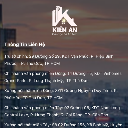
BIỆT THỰ 1 TRỆT 2 LẦU PHONG CÁCH HIỆN
ĐẠI - DESIGNED KIẾN AN GROUP - Design &
Build
24/01/2024
Thông Tin Liên Hệ
Trụ sở chính: 29 Đường Số 29, KĐT Vạn Phúc, P. Hiệp Bình
Phước, TP. Thủ Đức, TP HCM
Chi nhánh văn phòng miền Đông: 14 Đường T5, KĐT Vinhomes
Grand Park , P. Long Thạnh Mỹ, TP Thủ Đức
Xưởng nội thất miền Đông: 8/11 Đường Nguyễn Duy Trinh, P.
Phú Hữu, TP Thủ Đức, TP HCM
Chi nhánh văn phòng miền Tây: 02 Đường 06, KĐT Nam Long
Central Lake, P. Hưng Thạnh, Q. Cái Răng, TP. Cần Thơ
Xưởng nội thất miền Tây: Số 02 Đường 156, Xã Bình Mỹ, Huyện