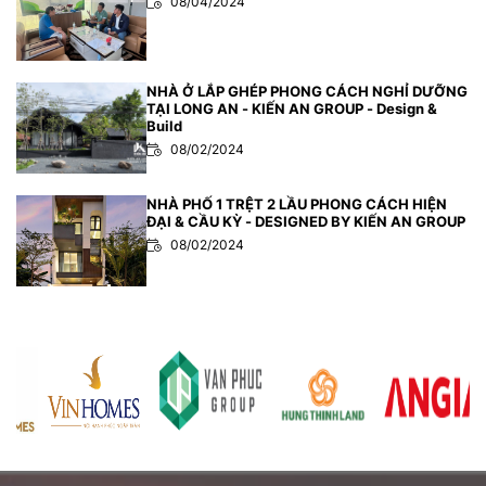
08/04/2024
NHÀ Ở LẮP GHÉP PHONG CÁCH NGHỈ DƯỠNG
TẠI LONG AN - KIẾN AN GROUP - Design &
Build
08/02/2024
NHÀ PHỐ 1 TRỆT 2 LẦU PHONG CÁCH HIỆN
ĐẠI & CẦU KỲ - DESIGNED BY KIẾN AN GROUP
08/02/2024
BIỆT THỰ MÁI THÁI Ở TIỀN GIANG -
DESIGNED BY KIẾN AN GROUP - Design & Build
08/02/2024
QUÁN TRÀ SỬA PHONG CÁCH MỘC MẠC-
DESIGNED BY KIẾN AN GROUP - Design & Build
07/02/2024