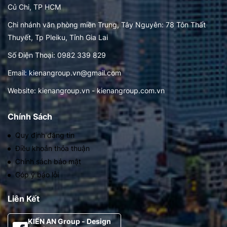
Củ Chi, TP HCM
Chi nhánh văn phòng miền Trung, Tây Nguyên: 78 Tôn Thất
Thuyết, Tp Pleiku, Tỉnh Gia Lai
Số Điện Thoại: 0982 339 829
Email: kienangroup.vn@gmail.com
Website: kienangroup.vn - kienangroup.com.vn
Chính Sách
Quy định đăng tin
Điều khoản thỏa thuận
Chính sách bảo mật
Góp ý báo lỗi
Liên Kết
KIẾN AN Group - Design