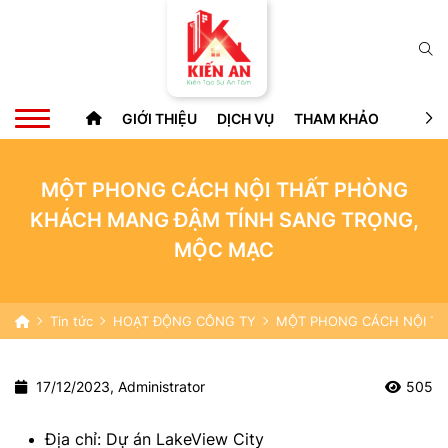
GIỚI THIỆU
DỊCH VỤ
THAM KHẢO
TIN TỨ
MỘT PHONG CÁCH NỘI THẤT PHÒNG
KHÁCH MANG ĐẬM TÍNH SANG TRỌNG,
MỘC MẠC
Tin tức
HOẠT ĐỘNG CÔNG TY
MỘT PHONG CÁCH NỘI T
17/12/2023, Administrator
505
Địa chỉ: Dự án LakeView City