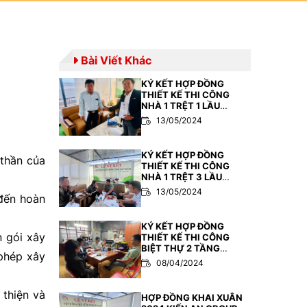
Bài Viết Khác
KÝ KẾT HỢP ĐỒNG
THIẾT KẾ THI CÔNG
NHÀ 1 TRỆT 1 LẦU
PHONG CÁCH HIỆN ĐẠI
13/05/2024
KÝ KẾT HỢP ĐỒNG
 thần của
THIẾT KẾ THI CÔNG
NHÀ 1 TRỆT 3 LẦU
PHONG CÁCH HIỆN ĐẠI
13/05/2024
 đến hoàn
KÝ KẾT HỢP ĐỒNG
n gói xây
THIẾT KẾ THI CÔNG
BIỆT THỰ 2 TẦNG
 phép xây
PHONG CÁCH HIỆN ĐẠI
08/04/2024
 thiện và
HỢP ĐỒNG KHAI XUÂN