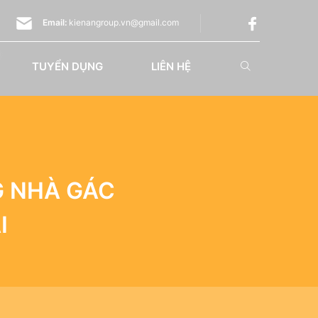
Email:
kienangroup.vn@gmail.com
TUYỂN DỤNG
LIÊN HỆ
G NHÀ GÁC
I
I