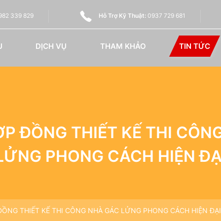
82 339 829
Hỗ Trợ Kỹ Thuật:
0937 729 681
U
DỊCH VỤ
THAM KHẢO
TIN TỨC
ỢP ĐỒNG THIẾT KẾ THI CÔN
LỬNG PHONG CÁCH HIỆN ĐẠ
ĐỒNG THIẾT KẾ THI CÔNG NHÀ GÁC LỬNG PHONG CÁCH HIỆN ĐẠ