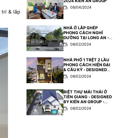
2024 KIẾN AN GROUP
08/04/2024
trí & lắp
NHÀ Ở LẮP GHÉP
PHONG CÁCH NGHỈ
DƯỠNG TẠI LONG AN -
KIẾN AN GROUP - Design
08/02/2024
& Build
NHÀ PHỐ 1 TRỆT 2 LẦU
PHONG CÁCH HIỆN ĐẠI
& CẦU KỲ - DESIGNED
BY KIẾN AN GROUP
08/02/2024
BIỆT THỰ MÁI THÁI Ở
TIỀN GIANG - DESIGNED
BY KIẾN AN GROUP -
Design & Build
08/02/2024
QUÁN TRÀ SỬA PHONG
CÁCH MỘC MẠC-
DESIGNED BY KIẾN AN